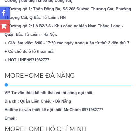
Cường ( đối diện chéo Bộ Công An)
+ Xưởng gỗ 1: Thôn Đông Ba, Số 268 Đường Thượng Cát, Phường
Thượng Cát, Q.Bắc Từ Liêm, HN
+ Xưởng gỗ 2: Lô B2-3-6 - Khu công nghiệp Nam Thăng Long -
Quận Bắc Từ Liêm - Hà Nội.
+ Giờ làm việc: 8:00 - 17:30 các ngày trong tuần từ thứ 2 đến thứ 7
+ Có chỗ để ô tô thoải mái
+ HOT LINE:0971982777
MOREHOME ĐÀ NẴNG
VP Tư vấn thiết kế nội thất và thi công nội thất.
Địa chỉ: Quận Liên Chiểu - Đà Nẵng
Hotline tư vấn thiết kế nội thất: Mr.Chính
0971982777
Email:
MOREHOME HỒ CHÍ MINH