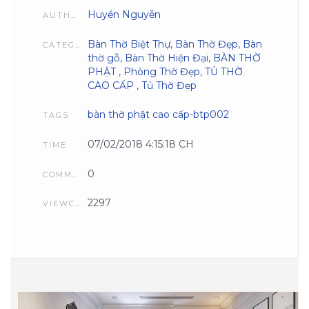
Huyền Nguyễn
AUTHOR
Bàn Thờ Biệt Thự
,
Bàn Thờ Đẹp
,
Bàn
CATEGORIES
thờ gỗ
,
Bàn Thờ Hiện Đại
,
BÀN THỜ
PHẬT
,
Phòng Thờ Đẹp
,
TỦ THỜ
CAO CẤP
,
Tủ Thờ Đẹp
bàn thờ phật cao cấp-btp002
TAGS
07/02/2018 4:15:18 CH
TIME
0
COMMENTS
2297
VIEWCOUNT