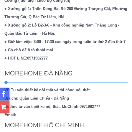
Cường ( đối diện chéo Bộ Công An)
+ Xưởng gỗ 1: Thôn Đông Ba, Số 268 Đường Thượng Cát, Phường
Thượng Cát, Q.Bắc Từ Liêm, HN
+ Xưởng gỗ 2: Lô B2-3-6 - Khu công nghiệp Nam Thăng Long -
Quận Bắc Từ Liêm - Hà Nội.
+ Giờ làm việc: 8:00 - 17:30 các ngày trong tuần từ thứ 2 đến thứ 7
+ Có chỗ để ô tô thoải mái
+ HOT LINE:0971982777
MOREHOME ĐÀ NẴNG
VP Tư vấn thiết kế nội thất và thi công nội thất.
Địa chỉ: Quận Liên Chiểu - Đà Nẵng
Hotline tư vấn thiết kế nội thất: Mr.Chính
0971982777
Email:
MOREHOME HỒ CHÍ MINH